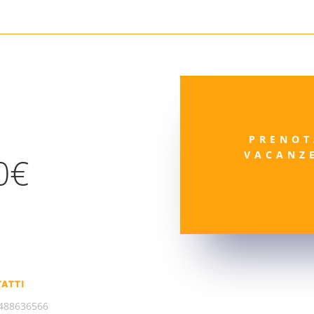
PRENOT
VACANZ
0€
ATTI
488636566