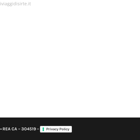
viaggidisirte.it
6 • REA CA – 304519 –
Privacy Policy