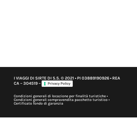
I VIAGGI DI SIRTE DI S.S. © 2021 • PI 03889190926 • REA
CA – 304519 –
Privacy Policy
Condizioni generali di locazione per finalità turistiche
•
Condizioni generali compravendita pacchetto turistico
•
Certificato fondo di garanzia