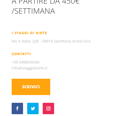
A PARTIRE DA 450€
/SETTIMANA
I VIAGGI DI SIRTE
Via Is Italia, 228 – 09010 Sant’Anna Arresi (SU)
CONTATTI
+39.3488636566
info@iviaggidisirte.it
SCRIVICI